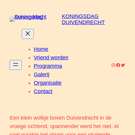
Ga
naar
KONINGSDAG
DUIVENDRECHT
de
inhoud
Home
Vriend worden
Instagram
Faceboo
Twitter
Programma
Galerij
Organisatie
Contact
Een klein wolkje boven Duivendrecht in de
vroege ochtend, spannender werd het niet. Al
snel maakte het plaats voor een stralende